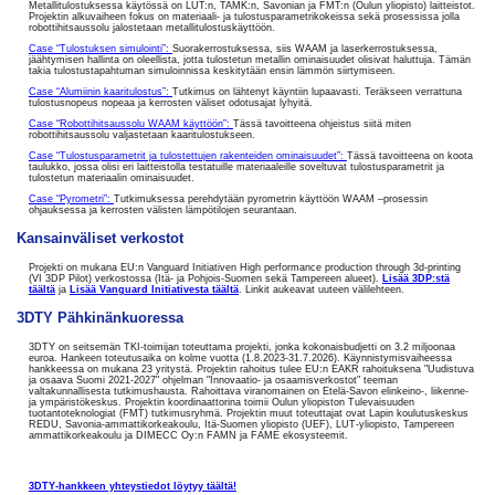
Metallitulostuksessa käytössä on LUT:n, TAMK:n, Savonian ja FMT:n (Oulun yliopisto) laitteistot.
Projektin alkuvaiheen fokus on materiaali- ja tulostusparametrikokeissa sekä prosessissa jolla
robottihitsaussolu jalostetaan metallitulostuskäyttöön.
Case “Tulostuksen simulointi”:
Suorakerrostuksessa, siis WAAM ja laserkerrostuksessa,
jäähtymisen hallinta on oleellista, jotta tulostetun metallin ominaisuudet olisivat haluttuja. Tämän
takia tulostustapahtuman simuloinnissa keskitytään ensin lämmön siirtymiseen.
Case “Alumiinin kaaritulostus”:
Tutkimus on lähtenyt käyntiin lupaavasti. Teräkseen verrattuna
tulostusnopeus nopeaa ja kerrosten väliset odotusajat lyhyitä.
Case “Robottihitsaussolu WAAM käyttöön”:
Tässä tavoitteena ohjeistus siitä miten
robottihitsaussolu valjastetaan kaaritulostukseen.
Case “Tulostusparametrit ja tulostettujen rakenteiden ominaisuudet”:
Tässä tavoitteena on koota
taulukko, jossa olisi eri laitteistolla testatuille materiaaleille soveltuvat tulostusparametrit ja
tulostetun materiaalin ominaisuudet.
Case “Pyrometri”:
Tutkimuksessa perehdytään pyrometrin käyttöön WAAM –prosessin
ohjauksessa ja kerrosten välisten lämpötilojen seurantaan.
Kansainväliset verkostot
Projekti on mukana EU:n Vanguard Initiativen High performance production through 3d-printing
(VI 3DP Pilot) verkostossa (Itä- ja Pohjois-Suomen sekä Tampereen alueet).
Lisää 3DP:stä
täältä
ja
Lisää Vanguard Initiativesta täältä
. Linkit aukeavat uuteen välilehteen.
3DTY Pähkinänkuoressa
3DTY on seitsemän TKI-toimijan toteuttama projekti, jonka kokonaisbudjetti on 3.2 miljoonaa
euroa. Hankeen toteutusaika on kolme vuotta (1.8.2023-31.7.2026). Käynnistymisvaiheessa
hankkeessa on mukana 23 yritystä. Projektin rahoitus tulee EU:n EAKR rahoituksena "Uudistuva
ja osaava Suomi 2021-2027" ohjelman "Innovaatio- ja osaamisverkostot" teeman
valtakunnallisesta tutkimushausta. Rahoittava viranomainen on Etelä-Savon elinkeino-, liikenne-
ja ympäristökeskus. Projektin koordinaattorina toimii Oulun yliopiston Tulevaisuuden
tuotantoteknologiat (FMT) tutkimusryhmä. Projektin muut toteuttajat ovat Lapin koulutuskeskus
REDU, Savonia-ammattikorkeakoulu, Itä-Suomen yliopisto (UEF), LUT-yliopisto, Tampereen
ammattikorkeakoulu ja DIMECC Oy:n FAMN ja FAME ekosysteemit.
3DTY-hankkeen yhteystiedot löytyy täältä!