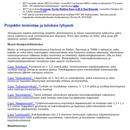
3DTY-projekti vieraili 2023 FormNext -messuilla! Lue Savonia AMK:n tuottama neliosainen “Formnext
2023 – 3D-tulostuksen tilannekatsaus” raporttisarja
täältä
.
3DTY on mukana
Konepaja, Nordic Welding Expo ja 3D & New Materials
-messuilla (Tampere 19.–
21.3.2024) osastolla A86.
FMT päivät ovat tänä vuonna kaksipäiväiset sisältäen FMT 20V iltatilaisuuden. Teemana suurten
kappaleiden tulostustekniikoiden hyödyntäminen (Nivala 28.-29.5.2024)
Projektin toimintaa ja tuloksia lyhyesti
Seuraavana nopeita poimintoja projektin aktiviteeteista ja niissä saavutetuista tuloksista, jotka
tässä vaiheessa ovat ymmärrettävästi alustavia. Rivin alun otsikko on linkki, joka avaa pdf-
tiedoston uuteen välilehteen.
Muovi-/komposiittitulostus
Muovi- ja komposiittitulostuksessa käytössä on Redun, Savonian ja TAMK:n laitteistot, joilla
kaikilla on sekä tehty materiaalien tulostuskokeita että tulostettu erilaista rakenteita. Varsinaisen
tulostusprosessin hallinnan lisäksi huomioita on kiinnitetty ohjelmointijärjestelmiin. Alla on linkit
muutaman rakennetulostuksen tilanteeseen. Materiaaleista, materiaalitestauksesta ja
ohjelmointijärjestelmien vertailusta tulee raportit myöhemmin.
Case “Kojelauta”:
Kyseessä on n. 1,2 metriä pitkä, monimuotoinen kojelautarakenne, joka
sisältää viistoja pintoja ja tasaisia alueita. Testikappaleen pinta viimeistellään koneistamalla
tulostuksen jälkeen samassa solussa.
Case “Venerakenne”:
Lopputuote on n. 6x1,9x1 m venerakenne, jonka tulostusta ja siinä
esiintyviä haasteita lähestytään testaamalla erilaisia yksityiskohtia.
Case “Tarkastustyökalu”:
Työkalu on muodoltaan kaareva, n. 1.5 m pitkä ja sisältää kevennyksiä
sekä tarkkoja koneistettavia muotoja.
Case “Kerroslämpö”:
Tässä tutkitaan tulostuksen aikaisten kerroslämpötilojen vaikutusta
tulostuksen onnistumiseen sekä keinoja varmistaa hyvälaatuinen lopputulos.
Case “Alipainemuotti”:
Tyhjiömuovauksessa käytettävä alipainemuotti on kooltaan noin 1,3 x 1 x
0,3 metriä. Kappaleen geometria on kaksoiskaareva ja haastava sekä tulostuksen että
tarvittavan jälkikäsittelyn kannalta.
Case “Lumimuotti”:
Kokoluokaltaan noin 2-3 metrisen lumimuotin valmistus robottitulosteena.
Demonstraatio tulee sisältämään suunnittelun, tulostuksen ja testauksen todellisissa
käyttöolosuhteissa.
Metallitulostus